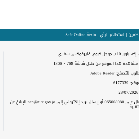
وظفين
استطلاع الرأي
منصة Safe Online
وجل كروم, فايرفوكس, سفاري
اهدة هذا الموقع من خلال شاشة 768 × 1366
للتصفح: Adobe Reader
موقع:
6177339
28/07/2026
يرجى الاتصال على 065008080 أو إرسال بريد إلكتروني إلى ncc@nitc.gov.jo للإبلاغ عن
قنية