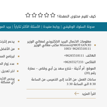
كيف تقيم محتوى الصفحة؟
مدونة السلوك الوظيفي
روابط مفيدة
الأسئلة الأكثر تكراراً
بريد الم
معلومات الاتصال البريد الالكتروني لمعالي الوزير
يدعم إنترنت إكسبلورر 10+, ج
Minister@MOT.GOV.JO مكتب معالي الوزير
96265518111 /1003
من الأفضل مش
الهاتف:
+96265518111
لبرنامج المطلوب 
الفاكس:
+96265527233
عدد زوار ال
الموقع: أم أُذينة - شارع سعد بن أبي وقاص – عمارة
اخر تعديل:
رقم (20)
ساعات العمل: من الأحد إلى الخميس، من الساعة
أي مشكلة ت
8:30 الى الساعة 3:30
اقرأ المزيد